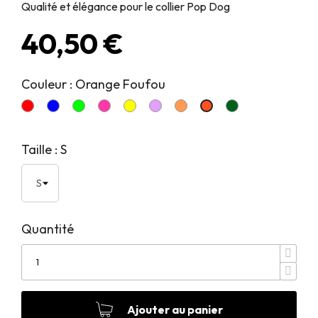
Qualité et élégance pour le collier Pop Dog
40,50 €
Couleur : Orange Foufou
Rouge Diablotin
Bleu Dragueur
Vert Pirate
Rose Glouton
Jaune Joyeux
Violet Tout Doux
Pêche Pitchoune
Vert Elégant
Orange Foufou
Taille : S
Quantité
Ajouter au panier