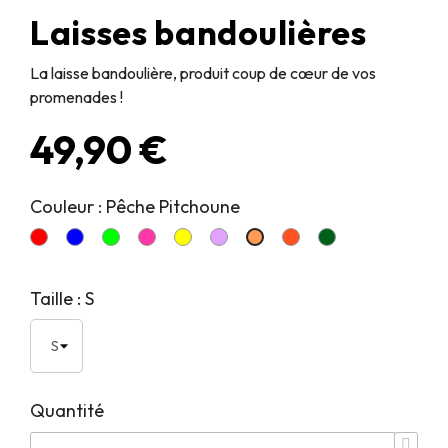
Laisses bandoulières
La laisse bandoulière, produit coup de cœur de vos
promenades !
49,90 €
Couleur : Pêche Pitchoune
Rouge Diablotin
Bleu Dragueur
Vert Pirate
Rose Glouton
Jaune Joyeux
Violet Tout Doux
Orange Foufou
Vert Elégant
Pêche Pitchoune
Taille : S
Quantité