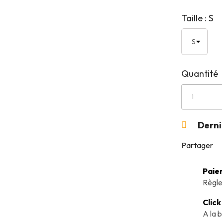
Taille : S
Quantité
Derni

Partager
Paie
Règle
Click
A la 