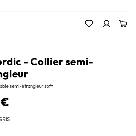
rdic - Collier semi-
ngleur
table semi-étrangleur soft
 €
GRIS
 foncé