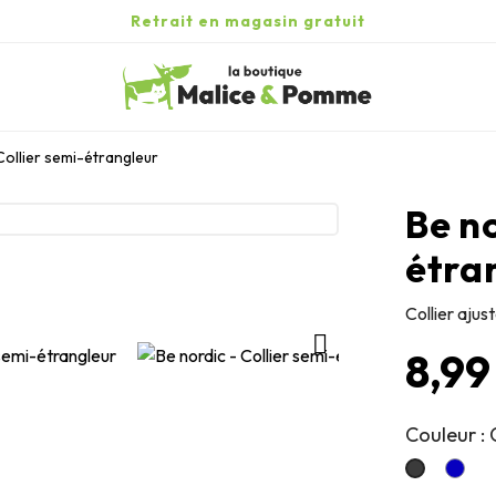
Retrait en magasin gratuit
Collier semi-étrangleur
Be no
étra
Collier ajus

8,99
Couleur : 
Bleu
GRIS